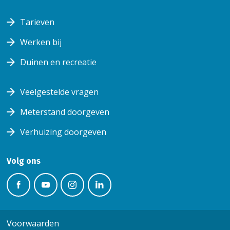
Tarieven
Werken bij
Duinen en recreatie
Veelgestelde vragen
Meterstand doorgeven
Verhuizing doorgeven
Volg ons
Volg ons
Volg
Volg ons
Volg
op
ons op
op
ons op
facebook
youtube
instagram
linkedin
Voorwaarden