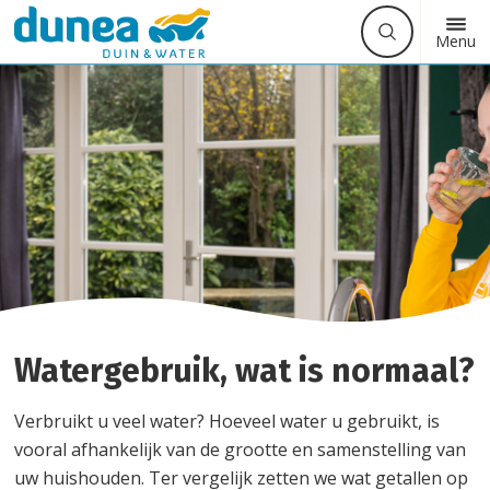
Waarmee
Zoek
Button
Menu
kunnen
label
we
u
helpen?
Watergebruik, wat is normaal?
Verbruikt u veel water? Hoeveel water u gebruikt, is
vooral afhankelijk van de grootte en samenstelling van
uw huishouden. Ter vergelijk zetten we wat getallen op