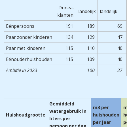
Dunea-
landelijk
landelijk
klanten
Eénpersoons
191
189
69
Paar zonder kinderen
134
129
47
Paar met kinderen
115
110
40
Eénouderhuishouden
115
109
40
Ambitie in 2023
100
37
Gemiddeld
m3 per
m
watergebruik in
Huishoudgrootte
huishouden
h
liters per
per jaar
p
persoon per dag