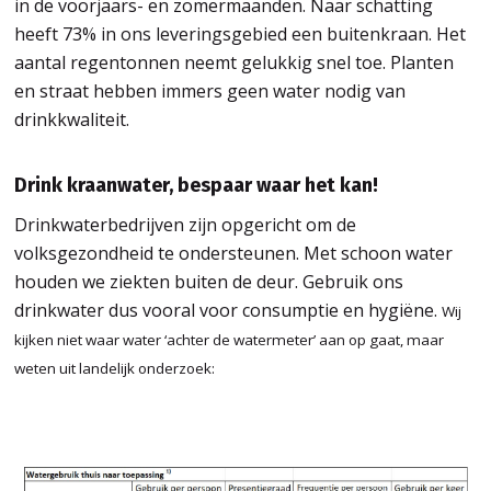
in
de
voorjaar
s-
en zomer
maanden.
Naar schatting
heeft 73% in ons leveringsgebied een buitenkraan
. Het
aantal regentonnen neemt gelukkig snel toe
.
Planten
en straat hebben immers geen water nodig van
drinkkwaliteit.
Drink kraanwater, bespaar
waar het kan
!
Drinkwaterbedrijven
zijn
opgericht
om de
volksgezondheid
te
ondersteunen
.
Met schoon water
houden we ziekten buiten de
deur.
Gebrui
k ons
drinkwater dus vooral voor consumptie en hygiëne.
Wij
kijken niet waar water ‘achter de watermeter’ aan op gaat
, maar
weten uit landelijk onderzoek
: