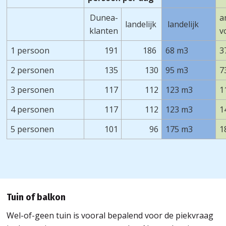
Dunea-
a
landelijk
landelijk
klanten
v
1 persoon
191
186
68 m3
3
2 personen
135
130
95 m3
7
3 personen
117
112
123 m3
1
4 personen
117
112
123 m3
1
5 personen
101
96
175 m3
1
Tuin of balkon
Wel-of-geen tuin is vooral bepalend voor de piekvraag