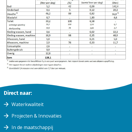
Home
Direct naar:
Klantenservice
Waterkwaliteit
Watergebruik
Watergebruik
Projecten & Innovaties
In de maatschappij