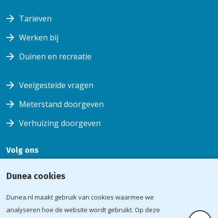
Tarieven
Werken bij
Duinen en recreatie
Veelgestelde vragen
Meterstand doorgeven
Verhuizing doorgeven
Volg ons
Volg ons
Volg
Volg ons
Volg
Dunea cookies
op
ons op
op
ons op
facebook
youtube
instagram
linkedin
Dunea.nl maakt gebruik van cookies waarmee we
Voorwaarden
analyseren hoe de website wordt gebruikt. Op deze