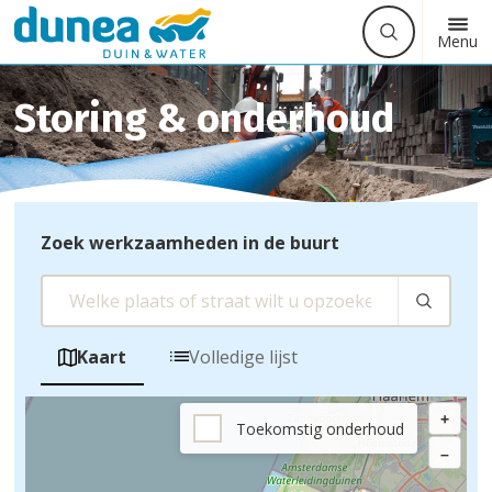
Waarmee
Zoek
Button
Menu
kunnen
label
we
u
Storing & onderhoud
helpen?
Zoek werkzaamheden in de buurt
Volledige lijst
Kaart
+
Toekomstig onderhoud
–