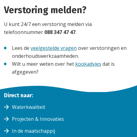
Verstoring melden?
U kunt 24/7 een verstoring melden via
telefoonnummer
088 347 47 47
.
Lees de
veelgestelde vragen
over verstoringen en
onderhoudswerkzaamheden.
Wilt u meer weten over het
kookadvies
dat is
afgegeven?
Home
Direct naar:
Storing
Storing
en
en
Waterkwaliteit
onderhoud
onderhoud
Projecten & Innovaties
In de maatschappij