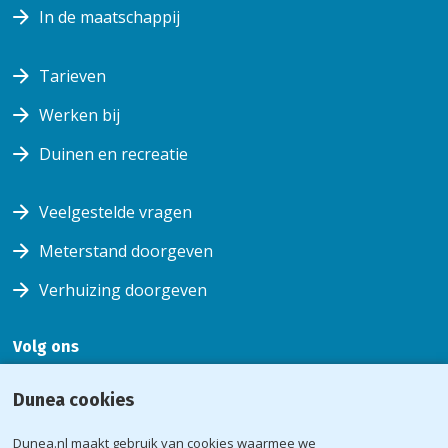
In de maatschappij
Tarieven
Werken bij
Duinen en recreatie
Veelgestelde vragen
Meterstand doorgeven
Verhuizing doorgeven
Volg ons
Volg ons
Volg
Volg ons
Volg
Dunea cookies
op
ons op
op
ons op
facebook
youtube
instagram
linkedin
Dunea.nl maakt gebruik van cookies waarmee we