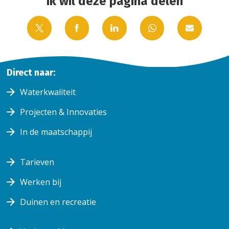
Ik wil deze pagina delen
Delen
Delen op
Delen
Delen op
Delen
op X
Facebook
op
WhatsApp
via
LinkedIn
Email
Home
Direct naar:
Klantenservice
Klantenservice
Waterkwaliteit
Projecten & Innovaties
In de maatschappij
Tarieven
Werken bij
Duinen en recreatie