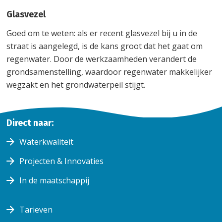
Glasvezel
Goed om te weten: als er recent glasvezel bij u in de
straat is aangelegd, is de kans groot dat het gaat om
regenwater. Door de werkzaamheden verandert de
grondsamenstelling, waardoor regenwater makkelijker
wegzakt en het grondwaterpeil stijgt.
Home
Direct naar:
Klantenservice
Waterkwaliteit
lekkage
lekkage
mantelbuis
mantelbuis
Projecten & Innovaties
In de maatschappij
Tarieven