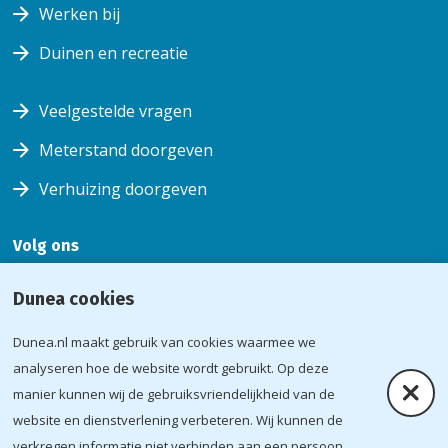
Werken bij
Duinen en recreatie
Veelgestelde vragen
Meterstand doorgeven
Verhuizing doorgeven
Volg ons
Volg ons
Volg
Volg ons
Volg
Dunea cookies
op
ons op
op
ons op
facebook
youtube
instagram
linkedin
Dunea.nl maakt gebruik van cookies waarmee we
Voorwaarden
analyseren hoe de website wordt gebruikt. Op deze
Verb
manier kunnen wij de gebruiksvriendelijkheid van de
Disclaimer en privacy
website en dienstverlening verbeteren. Wij kunnen de
Beveiliging
verkregen informatie niet verbinden aan een persoon.