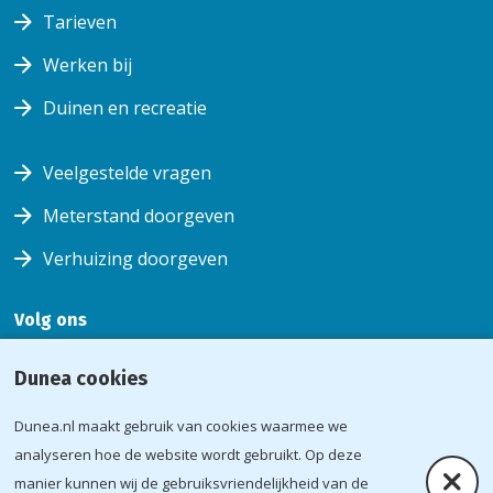
Tarieven
Werken bij
Duinen en recreatie
Veelgestelde vragen
Meterstand doorgeven
Verhuizing doorgeven
Volg ons
Volg ons
Volg
Volg ons
Volg
Dunea cookies
op
ons op
op
ons op
facebook
youtube
instagram
linkedin
Dunea.nl maakt gebruik van cookies waarmee we
Voorwaarden
analyseren hoe de website wordt gebruikt. Op deze
Verb
manier kunnen wij de gebruiksvriendelijkheid van de