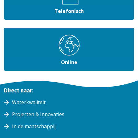
Telefonisch
Online
Home
Direct naar:
Zelf
regelen
Waterkwaliteit
Naamswijziging
Projecten & Innovaties
Overlijden
Overlijden
In de maatschappij