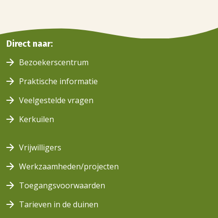
Duinen
Direct naar:
Duingebieden
Bezoekerscentrum
Berkheide
Berkheide
Praktische informatie
Veelgestelde vragen
Kerkuilen
Vrijwilligers
Werkzaamheden/projecten
Toegangsvoorwaarden
Tarieven in de duinen