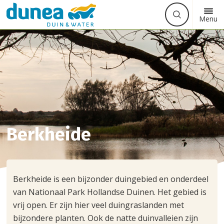
Waarmee
Zoek
Button
Menu
kunnen
label
we
u
helpen?
Berkheide
Berkheide is een bijzonder duingebied en onderdeel
van Nationaal Park Hollandse Duinen. Het gebied is
vrij open. Er zijn hier veel duingraslanden met
bijzondere planten. Ook de natte duinvalleien zijn