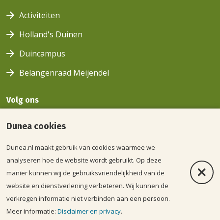
Activiteiten
Holland's Duinen
Duincampus
Belangenraad Meijendel
Volg ons
Volg ons
Volg
Volg ons
Volg
Dunea cookies
op
ons op
op
ons op
facebook
youtube
instagram
linkedin
Dunea.nl maakt gebruik van cookies waarmee we
Voorwaarden
analyseren hoe de website wordt gebruikt. Op deze
Verb
manier kunnen wij de gebruiksvriendelijkheid van de
Disclaimer en privacy
website en dienstverlening verbeteren. Wij kunnen de
Beveiliging
verkregen informatie niet verbinden aan een persoon.
Meer informatie:
Disclaimer en privacy
.
English