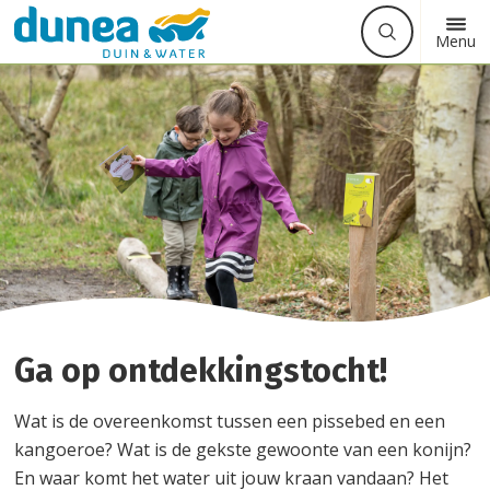
Waarmee
Zoek
Button
Menu
kunnen
label
we
u
helpen?
Ga op ontdekkingstocht!
Wat is de overeenkomst tussen een pissebed en een
kangoeroe? Wat is de gekste gewoonte van een konijn?
En waar komt het water uit jouw kraan vandaan? Het