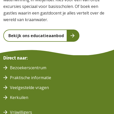
excursies speciaal voor basisscholen. Of boek een
gastles waarin een gastdocent je alles vertelt over de
wereld van kraanwater.
Bekijk ons educatieaanbod
Duinen
Direct naar:
Duincampus
Duincampus
Bezoekerscentrum
Praktische informatie
Veelgestelde vragen
Kerkuilen
Vrijwilligers