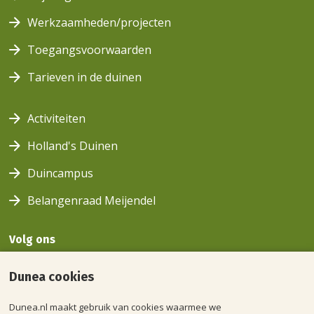
Werkzaamheden/projecten
Toegangsvoorwaarden
Tarieven in de duinen
Activiteiten
Holland's Duinen
Duincampus
Belangenraad Meijendel
Volg ons
Volg ons
Volg
Volg ons
Volg
Dunea cookies
op
ons op
op
ons op
facebook
youtube
instagram
linkedin
Dunea.nl maakt gebruik van cookies waarmee we