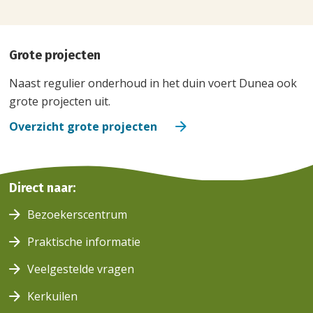
Grote projecten
Naast regulier onderhoud in het duin voert Dunea ook
grote projecten uit.
Overzicht grote projecten
Duinen
Direct naar:
Werkzaamheden
Werkzaamheden
Bezoekerscentrum
Praktische informatie
Veelgestelde vragen
Kerkuilen