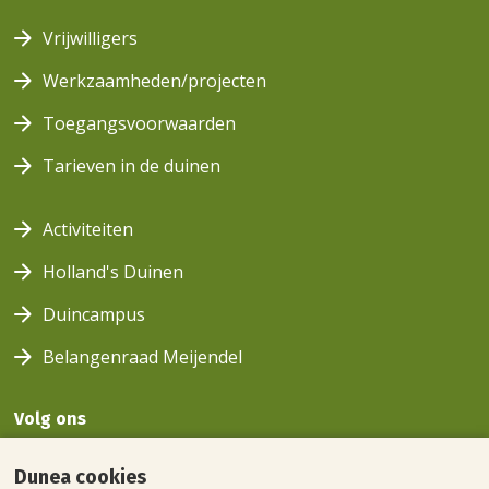
Vrijwilligers
Werkzaamheden/projecten
Toegangsvoorwaarden
Tarieven in de duinen
Activiteiten
Holland's Duinen
Duincampus
Belangenraad Meijendel
Volg ons
Volg ons
Volg
Volg ons
Volg
Dunea cookies