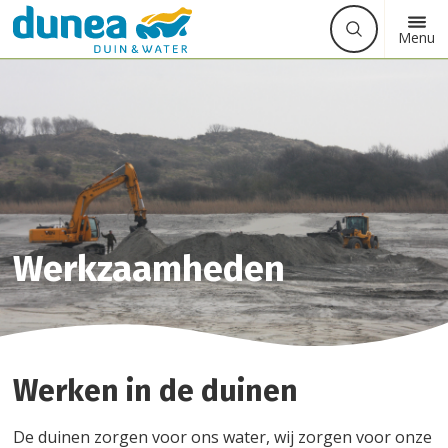
Waarmee
Zoek
Button
Menu
kunnen
label
we
u
helpen?
Werkzaamheden
Werken in de duinen
De duinen zorgen voor ons water, wij zorgen voor onze