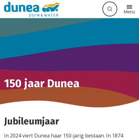
Waarmee
Zoek
Button
Menu
kunnen
label
we
u
helpen?
150 jaar Dunea
Jubileumjaar
In 2024 viert Dunea haar 150-jarig bestaan. In 1874