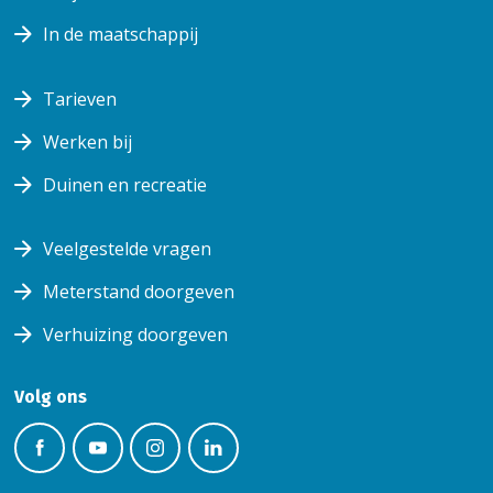
In de maatschappij
Tarieven
Werken bij
Duinen en recreatie
Veelgestelde vragen
Meterstand doorgeven
Verhuizing doorgeven
Volg ons
Volg ons
Volg
Volg ons
Volg
op
ons op
op
ons op