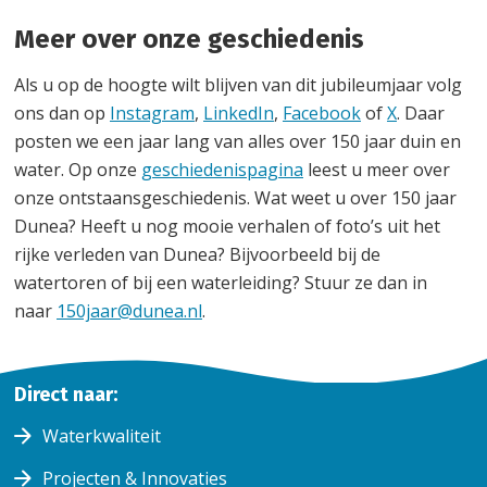
Meer over onze geschiedenis
Als u op de hoogte wilt blijven van dit jubileumjaar volg
ons dan op
Instagram
,
LinkedIn
,
Facebook
of
X
. Daar
posten we een jaar lang van alles over 150 jaar duin en
water. Op onze
geschiedenispagina
leest u meer over
onze ontstaansgeschiedenis. Wat weet u over 150 jaar
Dunea? Heeft u nog mooie verhalen of foto’s uit het
rijke verleden van Dunea? Bijvoorbeeld bij de
watertoren of bij een waterleiding? Stuur ze dan in
naar
150jaar@dunea.nl
.
Home
Direct naar:
150
150
jaar
jaar
Waterkwaliteit
Projecten & Innovaties