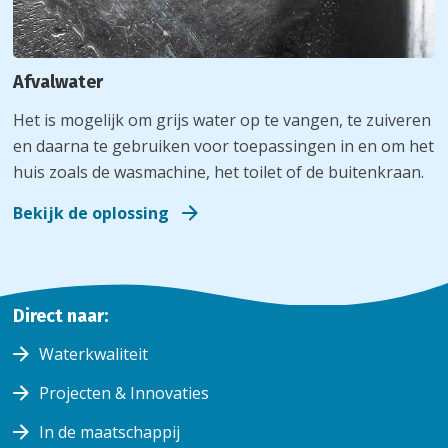
Afvalwater
Het is mogelijk om grijs water op te vangen, te zuiveren
en daarna te gebruiken voor toepassingen in en om het
huis zoals de wasmachine, het toilet of de buitenkraan.
Bekijk de oplossing
Home
Direct naar:
Waterbewust
Waterkwaliteit
Toolbox
Toolbox
waterbesparing
waterbesparing
Projecten & Innovaties
In de maatschappij