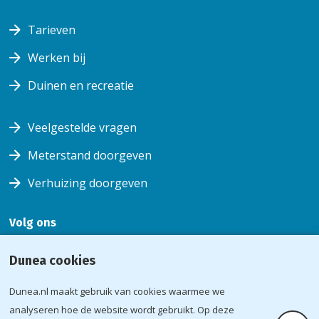
Tarieven
Werken bij
Duinen en recreatie
Veelgestelde vragen
Meterstand doorgeven
Verhuizing doorgeven
Volg ons
Volg ons
Volg
Volg ons
Volg
Dunea cookies
op
ons op
op
ons op
facebook
youtube
instagram
linkedin
Dunea.nl maakt gebruik van cookies waarmee we
Voorwaarden
analyseren hoe de website wordt gebruikt. Op deze