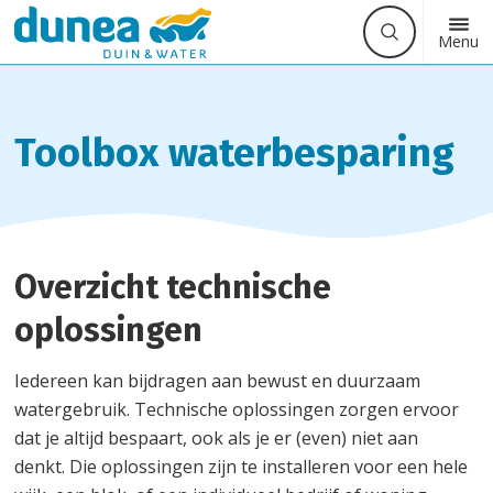
Waarmee
Zoek
Button
Menu
kunnen
label
we
u
helpen?
Toolbox waterbesparing
Overzicht technische
oplossingen
Iedereen kan bijdragen aan bewust en duurzaam
watergebruik. Technische oplossingen zorgen ervoor
dat je altijd bespaart, ook als je er (even) niet aan
denkt. Die oplossingen zijn te installeren voor een hele