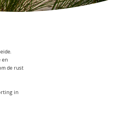
eide.
e en
om de rust
rting in