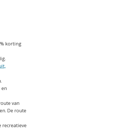
0% korting
dig.
it,
.
g en
route van
en. De route
 recreatieve