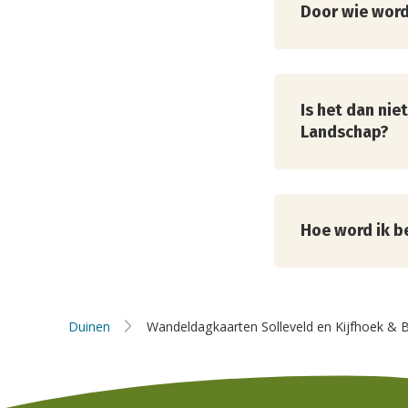
Door wie word
Solleveld
De duinwachter
daarnaast ook 
een proces verb
Is het dan nie
een dagkaart.
Landschap?
Als beschermer 
Zuid-Hollands 
je van kunt geni
Hoe word ik b
Beschermers va
Dat kan via de
hoe je bescher
Wandeldagkaarten
Duinen
Wandeldagkaarten Solleveld en Kijfhoek & B
Solleveld
en
Kijfhoek