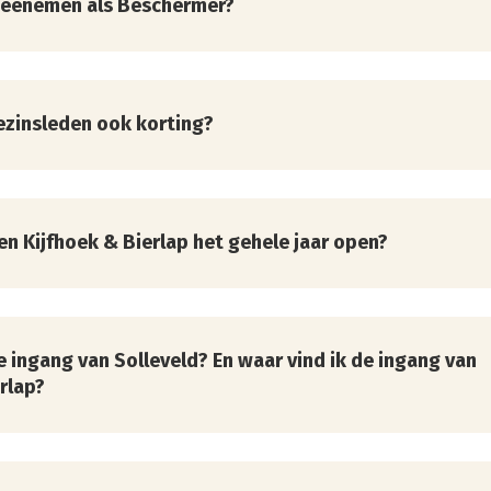
meenemen als Beschermer?
art moeten Beschermers hun Beschermerspas en een
ijs meebrengen. De duinwachters kunnen hier bij jouw bez
gezinsleden ook korting?
van ZHL krijg je 50 % korting en mag je 3 introducés met
ing meenemen
 en Kijfhoek & Bierlap het gehele jaar open?
n zijn het gehele jaar van zonsopgang tot zonsondergang o
.
e ingang van Solleveld? En waar vind ik de ingang van
het broedseizoen, van 1 maart tot 1 september, is de winte
rlap?
sloten.
op de plattegronden voor de ingang van Solleveld en van Ki