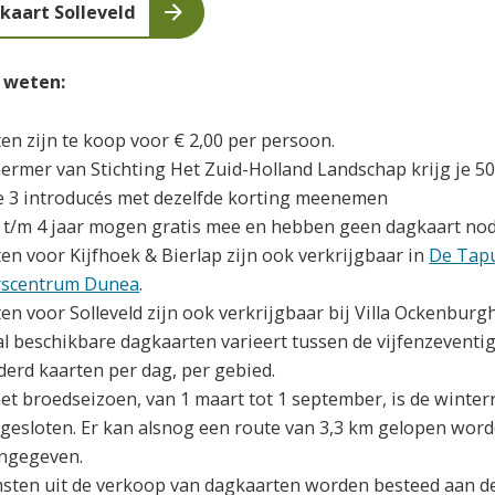
kaart Solleveld
 weten:
en zijn te koop voor € 2,00 per persoon.
hermer van Stichting Het Zuid-Holland Landschap krijg je 5
e 3 introducés met dezelfde korting meenemen
 t/m 4 jaar mogen gratis mee en hebben geen dagkaart no
en voor Kijfhoek & Bierlap zijn ook verkrijgbaar in
De Tapu
rscentrum Dunea
.
n voor Solleveld zijn ook verkrijgbaar bij Villa Ockenburgh
al beschikbare dagkaarten varieert tussen de vijfenzeventi
erd kaarten per dag, per gebied.
et broedseizoen, van 1 maart tot 1 september, is de winter
 gesloten. Er kan alsnog een route van 3,3 km gelopen word
ngegeven.
sten uit de verkoop van dagkaarten worden besteed aan de