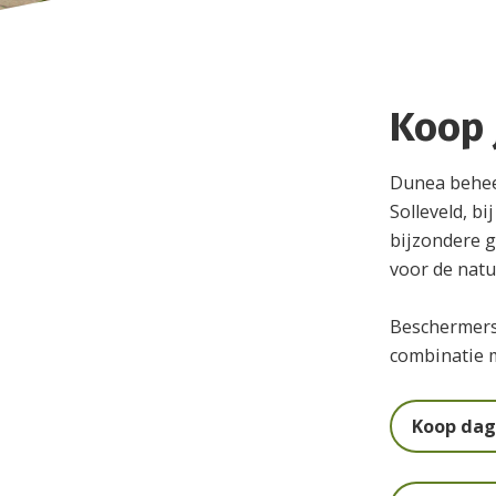
Koop 
Dunea beheer
Solleveld, b
bijzondere 
voor de natu
Beschermers 
combinatie 
Koop dagk