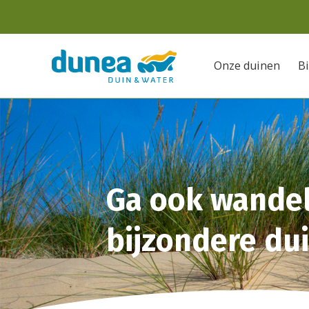
Onze duinen
Bi
Waarmee
kunnen
we
u
helpen?
Ga ook wandel
bijzondere du