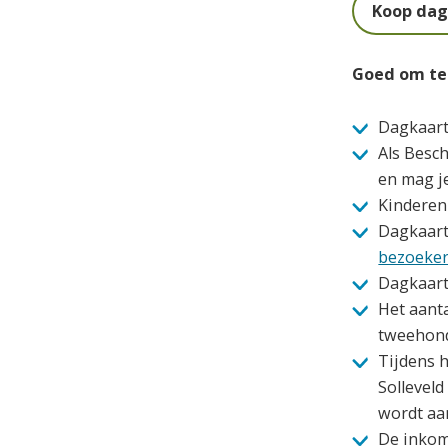
Koop dag
Goed om te
Dagkaart
Als Besc
en mag j
Kinderen
Dagkaart
bezoeke
Dagkaarte
Het aant
tweehond
Tijdens h
Solleveld
wordt aa
De inkom