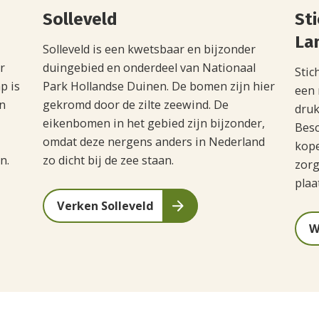
Solleveld
St
La
Solleveld is een kwetsbaar en bijzonder
r
duingebied en onderdeel van Nationaal
Stic
p is
Park Hollandse Duinen. De bomen zijn hier
een 
n
gekromd door de zilte zeewind. De
druk
eikenbomen in het gebied zijn bijzonder,
Besc
omdat deze nergens anders in Nederland
kope
n.
zo dicht bij de zee staan.
zorg
plaa
Verken Solleveld
W