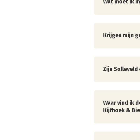
Wat moet ik 
Naast de dagka
identiteitsbew
naar vragen.
Krijgen mijn 
Als beschermer 
dezelfde kort
Zijn Solleveld
Ja, de gebiede
voor recreanten
Waar vind ik d
Let op:
tijdens 
Kijfhoek & Bie
van Solleveld ge
Kijk hieronder 
& Bierlap.